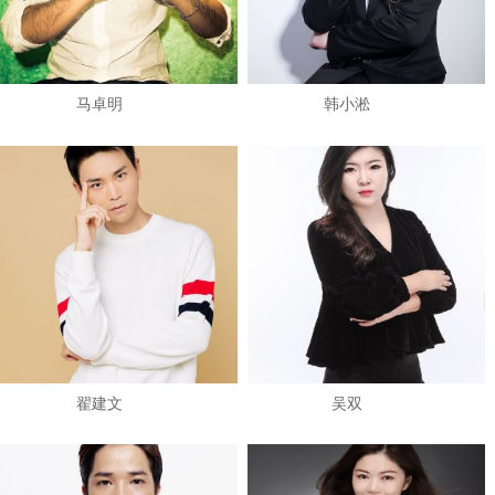
马卓明
韩小淞
翟建文
吴双