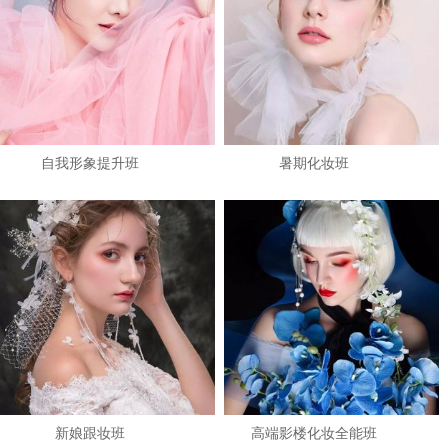
自我形象提升班
暑期化妆班
1
2
3
新娘跟妆班
高端影楼化妆全能班