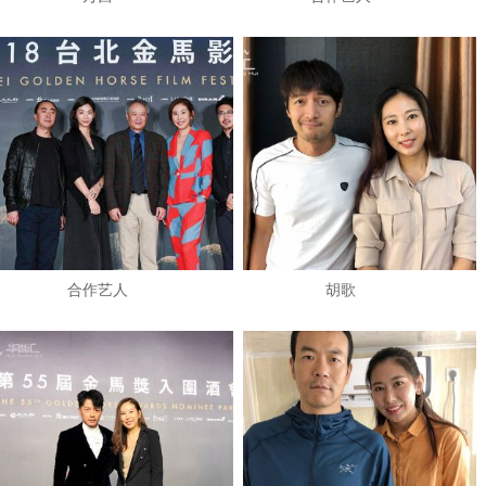
​合作艺人
​胡歌