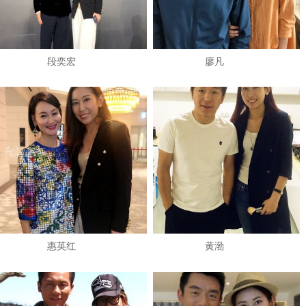
段奕宏
廖凡
惠英红
黄渤