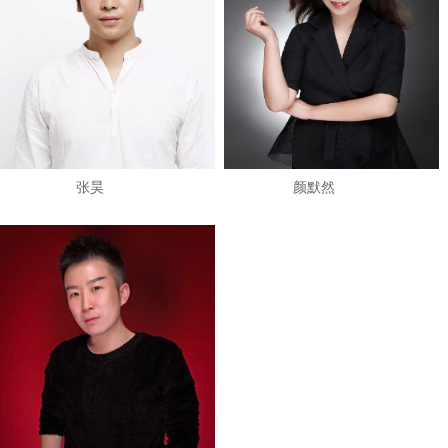
张昊
颜默然