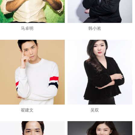
马卓明
韩小淞
翟建文
吴双