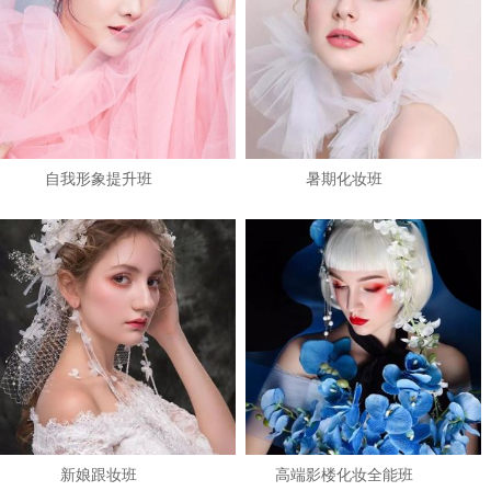
自我形象提升班
暑期化妆班
1
2
3
新娘跟妆班
高端影楼化妆全能班