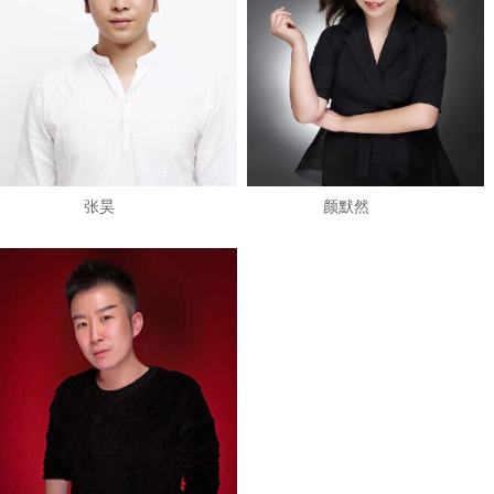
张昊
颜默然