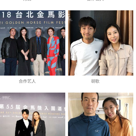
​合作艺人
​胡歌