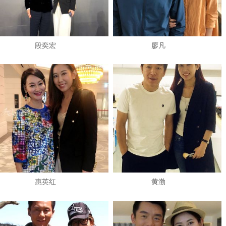
段奕宏
廖凡
惠英红
黄渤