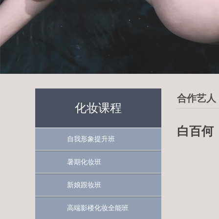
合作艺人
化妆课程
白百何
自我形象提升班
暑期化妆班
新娘跟妆班
高端影楼化妆全能班