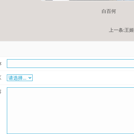
白百何
上一条:
王姬
称
区
容