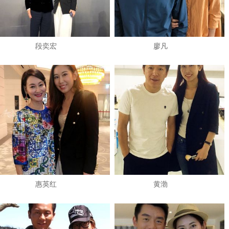
段奕宏
廖凡
惠英红
黄渤