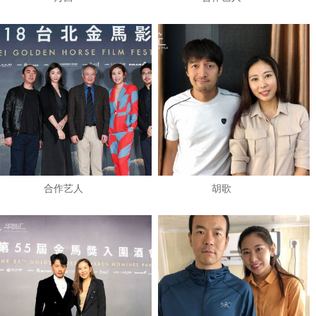
​合作艺人
​胡歌