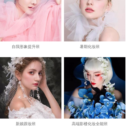
自我形象提升班
暑期化妆班
1
2
3
新娘跟妆班
高端影楼化妆全能班