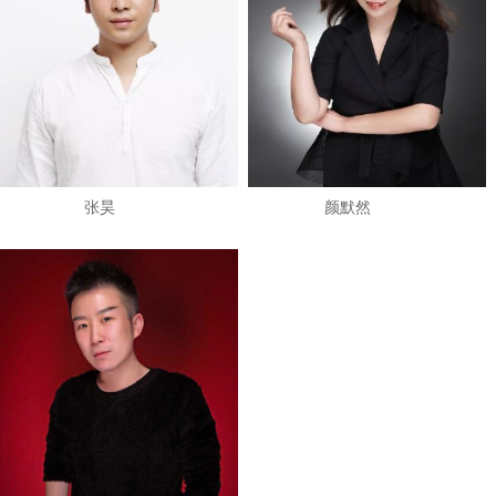
张昊
颜默然