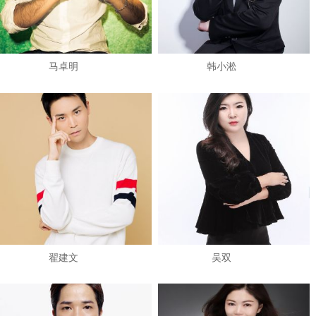
马卓明
韩小淞
翟建文
吴双