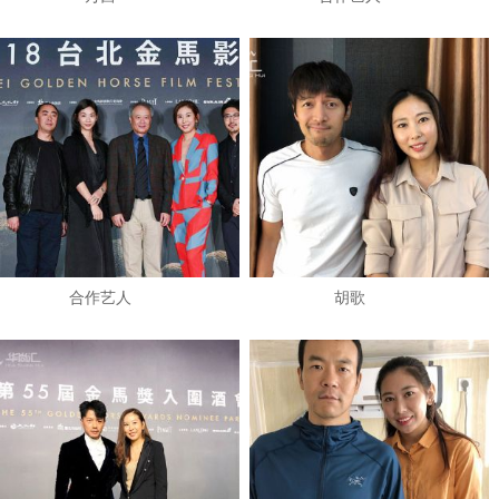
​合作艺人
​胡歌