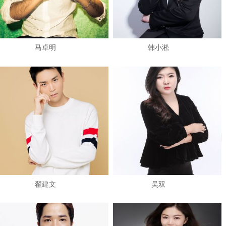
马卓明
韩小淞
翟建文
吴双