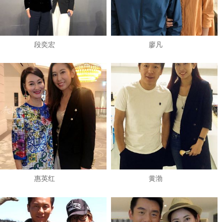
段奕宏
廖凡
惠英红
黄渤