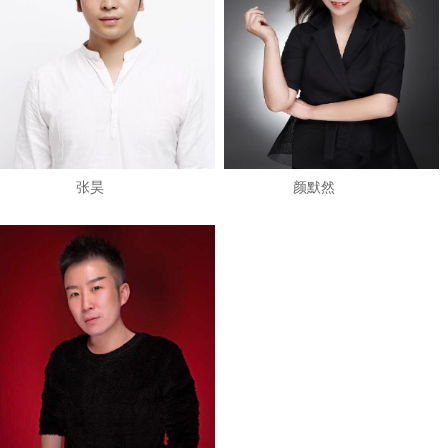
张昊
颜默然