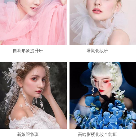
自我形象提升班
暑期化妆班
1
2
3
新娘跟妆班
高端影楼化妆全能班