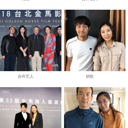
​合作艺人
​胡歌