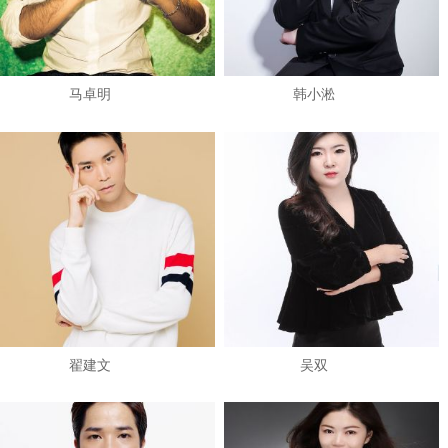
马卓明
韩小淞
翟建文
吴双