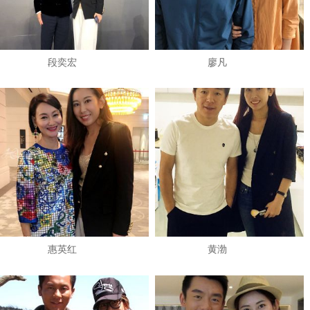
段奕宏
廖凡
惠英红
黄渤