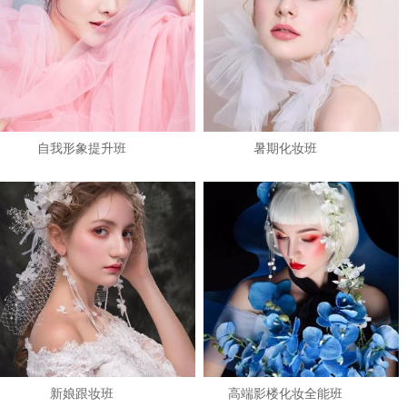
自我形象提升班
暑期化妆班
1
2
3
新娘跟妆班
高端影楼化妆全能班