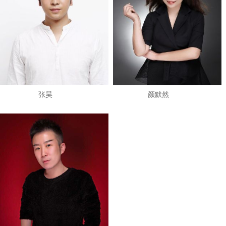
张昊
颜默然