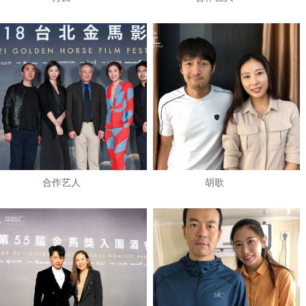
​合作艺人
​胡歌