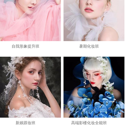
自我形象提升班
暑期化妆班
1
2
3
新娘跟妆班
高端影楼化妆全能班