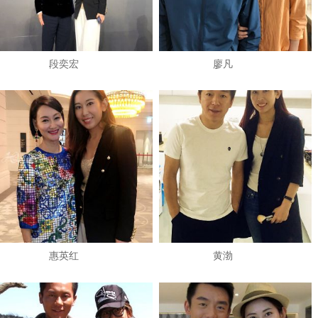
段奕宏
廖凡
惠英红
黄渤