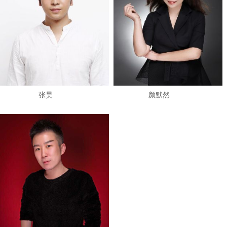
张昊
颜默然