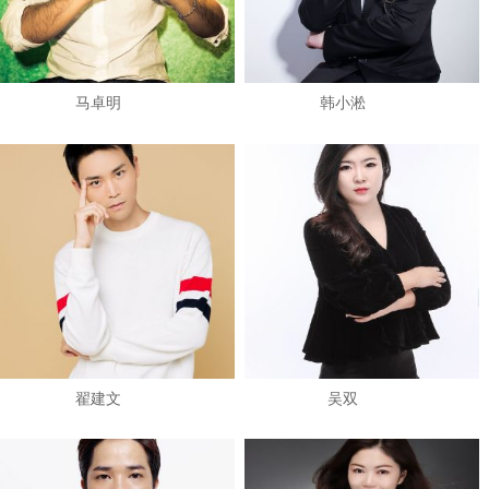
马卓明
韩小淞
翟建文
吴双