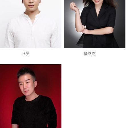
张昊
颜默然