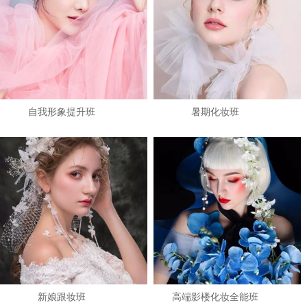
自我形象提升班
暑期化妆班
1
2
3
新娘跟妆班
高端影楼化妆全能班