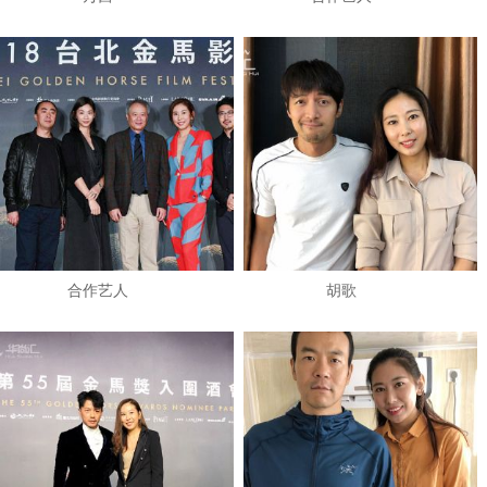
​合作艺人
​胡歌