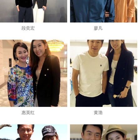
段奕宏
廖凡
惠英红
黄渤