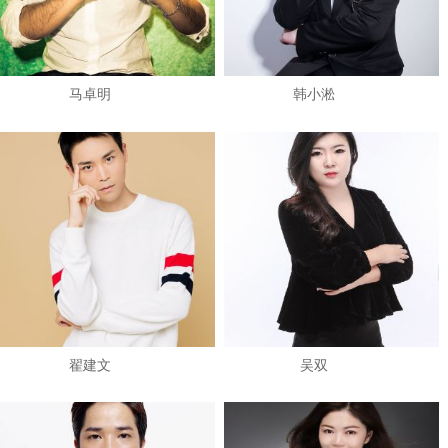
马卓明
韩小淞
翟建文
吴双