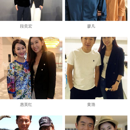
段奕宏
廖凡
惠英红
黄渤