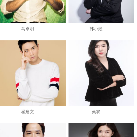
马卓明
韩小淞
翟建文
吴双