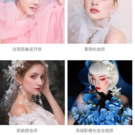
自我形象提升班
暑期化妆班
1
2
3
新娘跟妆班
高端影楼化妆全能班