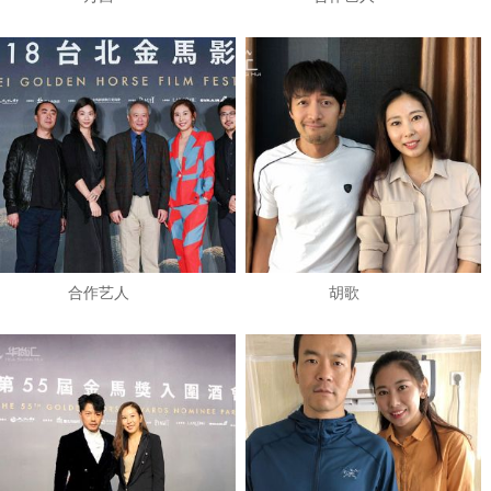
​合作艺人
​胡歌