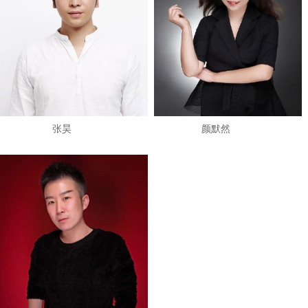
张昊
颜默然